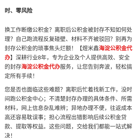
时、零风险
换工作断缴公积金？离职后公积金被封存不知如何处
理？自己跑流程反复碰壁、材料不齐被驳回？别再为
封存公积金的琐事焦头烂额！【
煜米鑫
海淀公积金代
】深耕行业8年，专为企业及个人提供高效、安全
办
的封存
服务，让您告别奔波，轻松搞
海淀公积金代办
定所有手续！
您是否也面临这些难题？离职后忙着找新工作，没时
间跑公积金中心；不清楚封存办理的具体条件、所需
材料，网上信息杂乱难辨；异地办理不便，往返成本
高还容易耽误事；担心流程出错影响后续公积金贷
款、提取等权益。这些问题，交给我们都能一站式解
决！