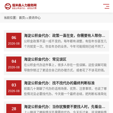
当前位置：
首页
>>
资讯中心
海淀公积金代办：政策一直在变，你需要有人帮你盯着
06
公积金政策不是一成不变的。每年都有调整，有些年份甚至几
2026-08
个月就变一次。你去年办的业务，今年可能规则已经不同了。
你年初查的政策，年中可能已经更新了。如果你自己办理，政
策变化是一个需要特别关注的因素。今天说说政策变化这件
海淀公积金代办：常见误区
04
事。最近的变化有哪些租房提取额度提高了。今年很多城市上
在公积金代办这件事上，很多人存在一些误解。这些误解可能
2026-08
调了租房提取...
导致你错过了更适合自己的办理方式，或者花了不该花的钱。
今天把这些常见的误解逐一澄清。误解一：代办什么都敢承诺
有些人接触过一些不正规的中介，听他们说过“百分百包过”“什
海淀公积金代办：找不找代办的最终判断标准
03
么情况都能办”之类的话，就以为代办都是这样操作的。其实正
前面几十期聊了代办的适用场景、优势、注意事项，也说了哪
2026-08
规代...
些情况没必要找代办。今天做一个最终总结，把判断标准简化
成几条清晰的规则，让你能快速判断自己该不该找代办。规则
一：业务难度决定基础判断如果你的业务属于简单类型，账户
海淀公积金代办：当你犹豫要不要找人时，先看自己符合这几点吗
28
状态正常，材料齐全，城市支持线上办理，那优先考虑自己
上一期讲了哪些情况不需要找代办，今天反过来，说说哪些情