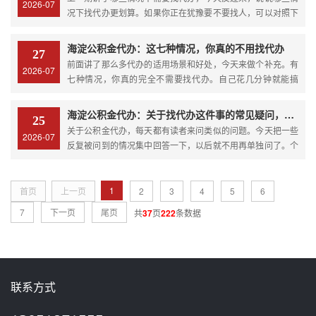
2026-07
办。复杂业务...
况下找代办更划算。如果你正在犹豫要不要找人，可以对照下
面这几个条件看看自己符合几条。条：你无法判断自己选的路
对不对公积金业务通常不止一条路可走。租房提取有有发票和
海淀公积金代办：这七种情况，你真的不用找代办
27
无发票的通道。离职提取的办理条件与户口性质相关。跨省转
前面讲了那么多代办的适用场景和好处，今天来做个补充。有
2026-07
移要区分线...
七种情况，你真的完全不需要找代办。自己花几分钟就能搞
定，没必要花钱。做个全面的对比，比只讲一方面更清晰。
种：退休提取你已经办理了退休手续，想把公积金账户里的钱
海淀公积金代办：关于找代办这件事的常见疑问，一次性说清楚
25
全部取出来。这是最直接的提取业务，所有城市都支持，而且
关于公积金代办，每天都有读者来问类似的问题。今天把一些
2026-07
流程极其简单。...
反复被问到的情况集中回答一下，以后就不用再单独问了。个
疑问：找代办是不是因为自己能力不行？不是。办公积金和开
锁、修电脑、疏通下水道是一个逻辑。你不懂锁芯结构，不代
表你能力不行。你修不好电脑，不代表你能力不行。只是这些
1
首页
上一页
2
3
4
5
6
事不在你的...
7
下一页
尾页
共
37
页
222
条数据
联系方式